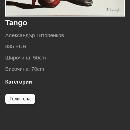
Tango
Александър Титоренков
835 EUR
Широчина
:
50
cm
Височина
:
70
cm
Категории
Голи тела