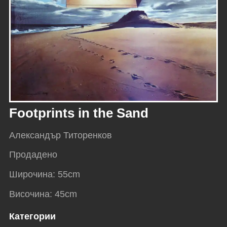
Footprints in the Sand
Александър Титоренков
Продадено
Широчина
:
55
cm
Височина
:
45
cm
Категории